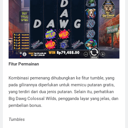
Fitur Permainan
Kombinasi pemenang dihubungkan ke fitur tumble, yang
pada gilirannya diperlukan untuk memicu putaran gratis,
yang terdiri dari dua jenis putaran. Selain itu, perhatikan
Big Dawg Colossal Wilds, pengganda layar yang jelas, dan
pembelian bonus.
Tumbles