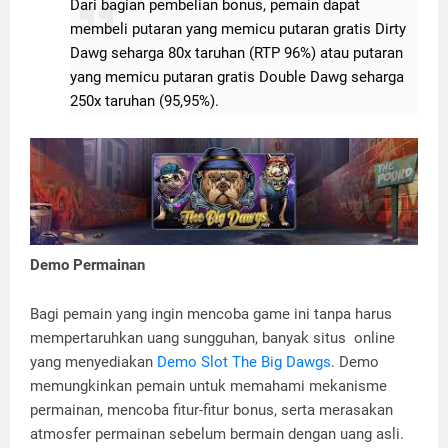
Dari bagian pembelian bonus, pemain dapat
membeli putaran yang memicu putaran gratis Dirty
Dawg seharga 80x taruhan (RTP 96%) atau putaran
yang memicu putaran gratis Double Dawg seharga
250x taruhan (95,95%).
Demo Permainan
Bagi pemain yang ingin mencoba game ini tanpa harus
mempertaruhkan uang sungguhan, banyak situs online
yang menyediakan
Demo Slot The Big Dawgs
. Demo
memungkinkan pemain untuk memahami mekanisme
permainan, mencoba fitur-fitur bonus, serta merasakan
atmosfer permainan sebelum bermain dengan uang asli.