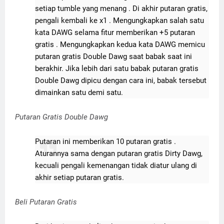
setiap tumble yang menang . Di akhir putaran gratis,
pengali kembali ke x1 . Mengungkapkan salah satu
kata DAWG selama fitur memberikan +5 putaran
gratis . Mengungkapkan kedua kata DAWG memicu
putaran gratis Double Dawg saat babak saat ini
berakhir. Jika lebih dari satu babak putaran gratis
Double Dawg dipicu dengan cara ini, babak tersebut
dimainkan satu demi satu.
Putaran Gratis Double Dawg
Putaran ini memberikan 10 putaran gratis .
Aturannya sama dengan putaran gratis Dirty Dawg,
kecuali pengali kemenangan tidak diatur ulang di
akhir setiap putaran gratis.
Beli Putaran Gratis