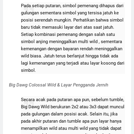
Pada setiap putaran, simbol pemenang dihapus dari
gulungan sementara simbol yang tersisa jatuh ke
posisi serendah mungkin. Perhatikan bahwa simbol
baru tidak memasuki layar dari atas saat jatuh.
Setiap kombinasi pemenang dengan salah satu
simbol anjing meninggalkan multi wild , sementara
kemenangan dengan bayaran rendah meninggalkan
wild biasa. Jatuh terus berlanjut hingga tidak ada
lagi kemenangan yang terjadi atau layar kosong dari
simbol.
Big Dawg Colossal Wild & Layar Pengganda Jernih
Secara acak pada putaran apa pun, sebelum tumble,
Big Dawg Wild berukuran 2x2 atau 3x3 dapat muncul
pada gulungan dalam posisi acak. Selain itu, jika
pada akhir putaran dan tumble apa pun layar hanya
menampilkan wild atau multi wild yang tidak dapat