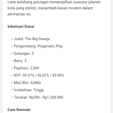
Latar belakang gulungan menampilkan suasana jalanan
kota yang stylish, menambah kesan modern dalam
permainan ini.
Informasi Dasar
Judul: The Big Dawgs
Pengembang: Pragmatic Play
Gulungan: 5
Baris: 5
Paylines: 2,304
RTP: 95.97% | 95.01% | 93.99%
Max Win: 5,000x
Volatilitas: Tinggi
Taruhan: Rp200 - Rp1.200.000
Cara Bermain