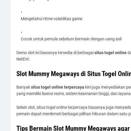
Mengetahui ritme volatilitas game
Cocok untuk pemula sebelum bermain dengan uang asli
Demo slot ini biasanya tersedia di berbagai
situs togel online
da
NetEnt.
Slot Mummy Megaways di Situs Togel Onli
Banyak
situs togel online terpercaya
kini juga menyediakan per
yang memiliki lisensi resmi, sistem keamanan tinggi, dan lay
Selain slot, situs togel online terpercaya biasanya juga menyed
pemain dapat menikmati berbagai pilihan hiburan dalam satu p
Tips Bermain Slot Mummy Megaways agar 