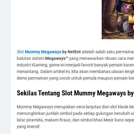
Slot
Mummy Megaways
by NetEnt
adalah salah satu permaina
balutan sistem
Megaways™
yang menawarkan ribuan cara men
industri iGaming, game ini menjadi favorit banyak pemain karena 
menantang. Dalam artikel ini, kita akan membahas ulasan leng
demo permainan yang cocok untuk pemula maupun pemain be
Sekilas Tentang Slot Mummy Megaways by
Mummy Megaways merupakan versi lanjutan dari slot klasik 
memungkinkan jumlah simbol pada setiap gulungan berubah-ub
latar piramida, makam firaun, dan simbol khas Mesir kuno sepe
yang imersif.