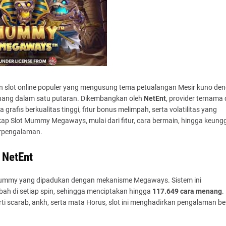
n slot online populer yang mengusung tema petualangan Mesir kuno de
ang dalam satu putaran. Dikembangkan oleh
NetEnt
, provider ternama
grafis berkualitas tinggi, fitur bonus melimpah, serta volatilitas yang
kap Slot Mummy Megaways, mulai dari fitur, cara bermain, hingga keung
rpengalaman.
 NetEnt
Mummy yang dipadukan dengan mekanisme Megaways. Sistem ini
ah di setiap spin, sehingga menciptakan hingga
117.649 cara menang
.
rti scarab, ankh, serta mata Horus, slot ini menghadirkan pengalaman b