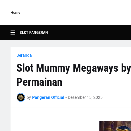
Home
SLOT PANGERAN
Beranda
Slot Mummy Megaways by 
Permainan
by
Pangeran Official
-
Desember 15, 2025