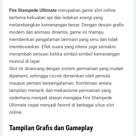
Fire Stampede Ultimate
merupakan game slot online
bertema kekuatan api dan ledakan energi yang
melambangkan kemenangan besar. Dengan desain grafis
modern dan animasi dinamis, game ini mampu
memberikan pengalaman bermain yang seru dan tidak
membosankan. Efek suara yang intens juga semakin
menambah sensasi ketika simbol-simbol kemenangan
muncul di layar.
Slot ini dirancang dengan sistem permainan yang mudah
dipahami, sehingga cocok dimainkan oleh pemula
maupun pemain berpengalaman. Kombinasi antara
tampilan menarik dan mekanisme permainan yang
sederhana menjadi alasan mengapa Fire Stampede
Ultimate cepat menjadi favorit di berbagai situs slot
online.
Tampilan Grafis dan Gameplay