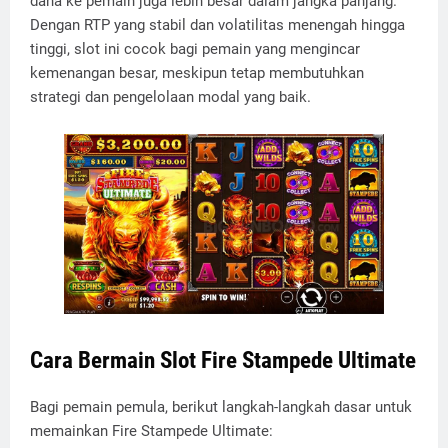
dana ke pemain juga lebih besar dalam jangka panjang.
Dengan RTP yang stabil dan volatilitas menengah hingga
tinggi, slot ini cocok bagi pemain yang mengincar
kemenangan besar, meskipun tetap membutuhkan
strategi dan pengelolaan modal yang baik.
Cara Bermain Slot Fire Stampede Ultimate
Bagi pemain pemula, berikut langkah-langkah dasar untuk
memainkan Fire Stampede Ultimate: