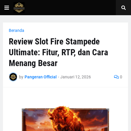
Beranda
Review Slot Fire Stampede
Ultimate: Fitur, RTP, dan Cara
Menang Besar
by
Pangeran Official
-
Januari 12, 2026
0