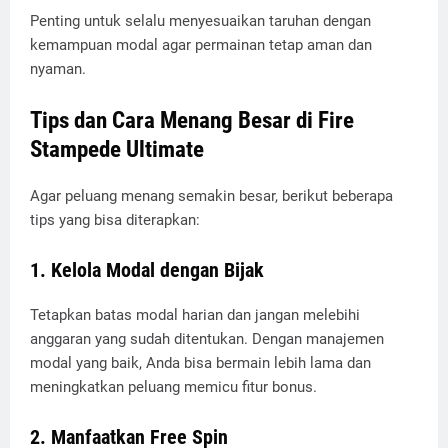
Penting untuk selalu menyesuaikan taruhan dengan
kemampuan modal agar permainan tetap aman dan
nyaman.
Tips dan Cara Menang Besar di Fire
Stampede Ultimate
Agar peluang menang semakin besar, berikut beberapa
tips yang bisa diterapkan:
1. Kelola Modal dengan Bijak
Tetapkan batas modal harian dan jangan melebihi
anggaran yang sudah ditentukan. Dengan manajemen
modal yang baik, Anda bisa bermain lebih lama dan
meningkatkan peluang memicu fitur bonus.
2. Manfaatkan Free Spin