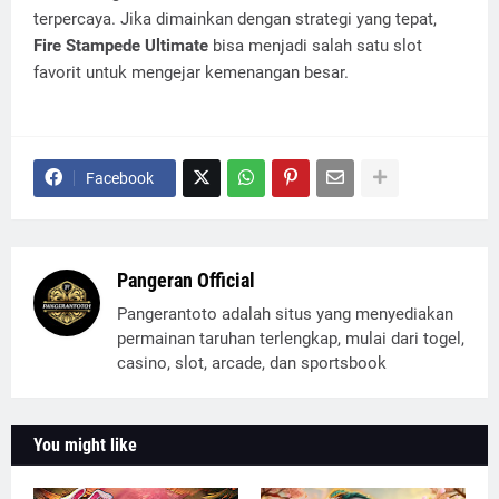
terpercaya. Jika dimainkan dengan strategi yang tepat,
Fire Stampede Ultimate
bisa menjadi salah satu slot
favorit untuk mengejar kemenangan besar.
Facebook
Pangeran Official
Pangerantoto adalah situs yang menyediakan
permainan taruhan terlengkap, mulai dari togel,
casino, slot, arcade, dan sportsbook
You might like