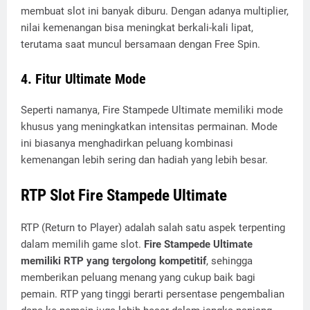
membuat slot ini banyak diburu. Dengan adanya multiplier,
nilai kemenangan bisa meningkat berkali-kali lipat,
terutama saat muncul bersamaan dengan Free Spin.
4. Fitur Ultimate Mode
Seperti namanya, Fire Stampede Ultimate memiliki mode
khusus yang meningkatkan intensitas permainan. Mode
ini biasanya menghadirkan peluang kombinasi
kemenangan lebih sering dan hadiah yang lebih besar.
RTP Slot Fire Stampede Ultimate
RTP (Return to Player) adalah salah satu aspek terpenting
dalam memilih game slot.
Fire Stampede Ultimate
memiliki RTP yang tergolong kompetitif
, sehingga
memberikan peluang menang yang cukup baik bagi
pemain. RTP yang tinggi berarti persentase pengembalian