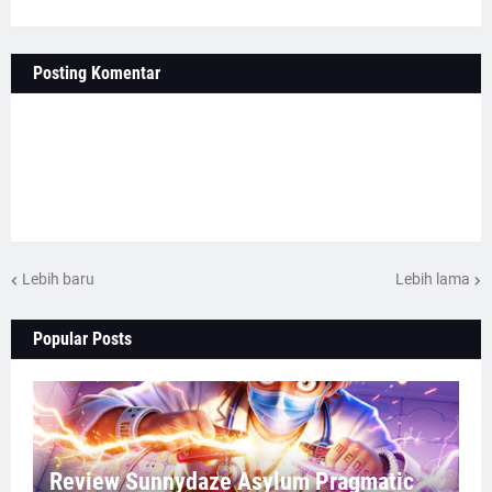
Posting Komentar
Lebih baru
Lebih lama
Popular Posts
Review Sunnydaze Asylum Pragmatic