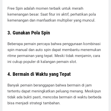
Free Spin adalah momen terbaik untuk meraih
kemenangan besar. Saat fitur ini aktif, perhatikan pola
kemenangan dan manfaatkan multiplier yang muncul.
3. Gunakan Pola Spin
Beberapa pemain percaya bahwa penggunaan kombinasi
spin manual dan auto spin dapat membantu menemukan
ritme permainan yang tepat. Meski tidak menjamin, cara
ini cukup populer di kalangan pemain slot.
4. Bermain di Waktu yang Tepat
Banyak pemain beranggapan bahwa bermain di jam
tertentu dapat meningkatkan peluang menang. Meskipun
tidak ada bukti pasti, mencoba bermain di waktu berbeda
bisa menjadi strategi tambahan.