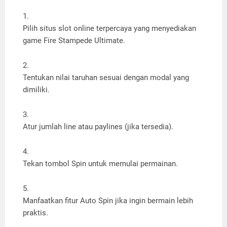
Pilih situs slot online terpercaya yang menyediakan
game Fire Stampede Ultimate.
Tentukan nilai taruhan sesuai dengan modal yang
dimiliki.
Atur jumlah line atau paylines (jika tersedia).
Tekan tombol Spin untuk memulai permainan.
Manfaatkan fitur Auto Spin jika ingin bermain lebih
praktis.