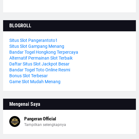
BLOGROLL
Situs Slot Pangerantoto1
Situs Slot Gampang Menang
Bandar Togel Hongkong Terpercaya
Alternatif Permainan Slot Terbaik
Daftar Situs Slot Jackpot Besar
Bandar Togel Toto Online Resmi
Bonus Slot Terbesar
Game Slot Mudah Menang
Mengenai Saya
Pangeran Official
Tampilkan selengkapnya