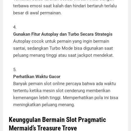
terbawa emosi saat kalah dan hindari bertaruh terlalu
besar di awal permainan.
Gunakan Fitur Autoplay dan Turbo Secara Strategis
Autoplay cocok untuk pemain yang ingin bermain
santai, sedangkan Turbo Mode bisa digunakan saat
peluang menang tinggi atau saat jackpot mendekat.
Perhatikan Waktu Gacor
Banyak pemain slot online percaya bahwa ada waktu
tertentu ketika mesin slot cenderung memberikan
kemenangan lebih tinggi. Memperhatikan pola ini bisa
meningkatkan peluang menang.
Keunggulan Bermain Slot Pragmatic
Mermaid’s Treasure Trove