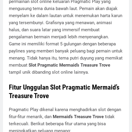
permainan slot online keluaran Pragmatic Play yang
mengusung tema dunia bawah laut. Pemain akan diajak
menyelam ke dalam lautan untuk menemukan harta karun
yang tersembunyi. Grafisnya yang menawan, animasi
halus, dan suara latar yang immersif membuat
pengalaman bermain menjadi lebih menyenangkan.
Game ini memiliki format 5 gulungan dengan beberapa
paylines yang memberi banyak peluang bagi pemain untuk
menang. Tidak hanya itu, tema putri duyung yang memikat
membuat
Slot Pragmatic Mermaid’s Treasure Trove
tampil unik dibanding slot online lainnya.
Fitur Unggulan Slot Pragmatic Mermaid’s
Treasure Trove
Pragmatic Play dikenal karena menghadirkan slot dengan
fitur-fitur menarik, dan
Mermaid’s Treasure Trove
tidak
terkecuali. Berikut beberapa fitur utama yang bisa
meningkatkan peluang menang: