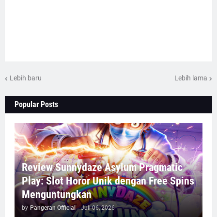
Lebih baru
Lebih lama
Popular Posts
Review Sunnydaze Asylum Pragmatic
Play: Slot Horor Unik dengan Free Spins
Menguntungkan
by
Pangeran Official
-
Juli 06, 2026