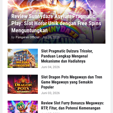
Review Sunnydaze Asylum Pragmatic
Play: Slot Horor Unik dengan Free Spins
Menguntungkan
by
Pangeran Official
-
Juli 06, 2026
Slot Pragmatic Dulzura Tricolor,
Panduan Lengkap Mengenal
Mekanisme dan Hadiahnya
Juni 04, 2026
Slot Dragon Pots Megaways dan Tren
Game Megaways yang Semakin
Populer
Juni 03, 2026
Review Slot Furry Bonanza Megaways:
RTP, Fitur, dan Potensi Kemenangan