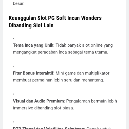
besar.
Keunggulan Slot PG Soft Incan Wonders
Dibanding Slot Lain
Tema Inca yang Unik
: Tidak banyak slot online yang
mengangkat peradaban Inca sebagai tema utama.
Fitur Bonus Interaktif
: Mini game dan multiplikator
membuat permainan lebih seru dan menantang.
Visual dan Audio Premium
: Pengalaman bermain lebih
immersive dibanding slot biasa.