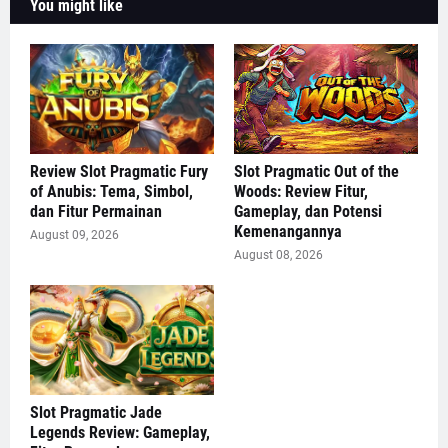
You might like
Review Slot Pragmatic Fury
Slot Pragmatic Out of the
of Anubis: Tema, Simbol,
Woods: Review Fitur,
dan Fitur Permainan
Gameplay, dan Potensi
Kemenangannya
August 09, 2026
August 08, 2026
Slot Pragmatic Jade
Legends Review: Gameplay,