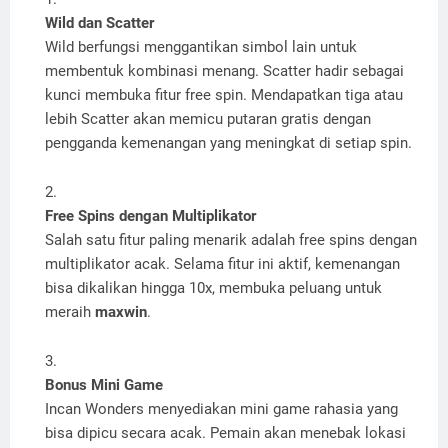
Wild dan Scatter
Wild berfungsi menggantikan simbol lain untuk
membentuk kombinasi menang. Scatter hadir sebagai
kunci membuka fitur free spin. Mendapatkan tiga atau
lebih Scatter akan memicu putaran gratis dengan
pengganda kemenangan yang meningkat di setiap spin.
Free Spins dengan Multiplikator
Salah satu fitur paling menarik adalah free spins dengan
multiplikator acak. Selama fitur ini aktif, kemenangan
bisa dikalikan hingga 10x, membuka peluang untuk
meraih
maxwin
.
Bonus Mini Game
Incan Wonders menyediakan mini game rahasia yang
bisa dipicu secara acak. Pemain akan menebak lokasi