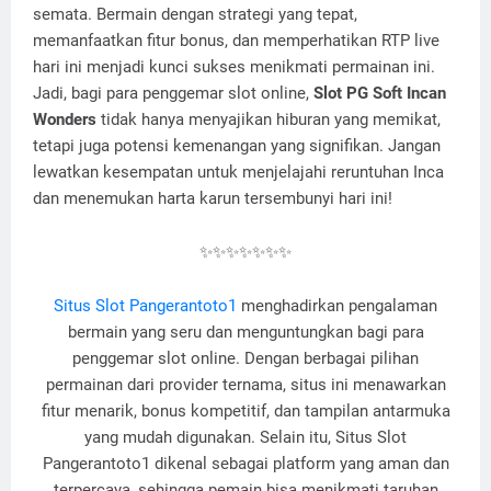
semata. Bermain dengan strategi yang tepat,
memanfaatkan fitur bonus, dan memperhatikan RTP live
hari ini menjadi kunci sukses menikmati permainan ini.
Jadi, bagi para penggemar slot online,
Slot PG Soft Incan
Wonders
tidak hanya menyajikan hiburan yang memikat,
tetapi juga potensi kemenangan yang signifikan. Jangan
lewatkan kesempatan untuk menjelajahi reruntuhan Inca
dan menemukan harta karun tersembunyi hari ini!
✨
✨
✨
✨
✨
✨
✨
Situs Slot Pangerantoto1
menghadirkan pengalaman
bermain yang seru dan menguntungkan bagi para
penggemar slot online. Dengan berbagai pilihan
permainan dari provider ternama, situs ini menawarkan
fitur menarik, bonus kompetitif, dan tampilan antarmuka
yang mudah digunakan. Selain itu, Situs Slot
Pangerantoto1 dikenal sebagai platform yang aman dan
terpercaya, sehingga pemain bisa menikmati taruhan