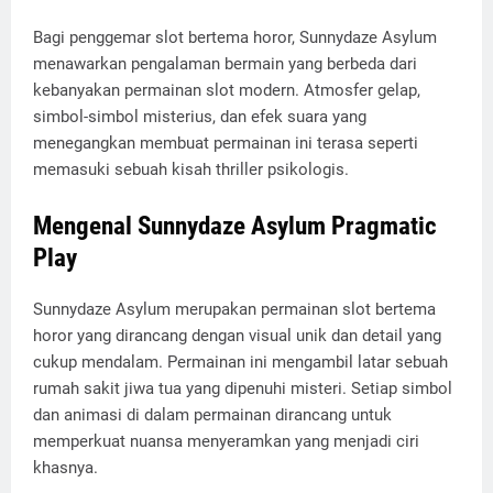
Bagi penggemar slot bertema horor, Sunnydaze Asylum
menawarkan pengalaman bermain yang berbeda dari
kebanyakan permainan slot modern. Atmosfer gelap,
simbol-simbol misterius, dan efek suara yang
menegangkan membuat permainan ini terasa seperti
memasuki sebuah kisah thriller psikologis.
Mengenal Sunnydaze Asylum Pragmatic
Play
Sunnydaze Asylum merupakan permainan slot bertema
horor yang dirancang dengan visual unik dan detail yang
cukup mendalam. Permainan ini mengambil latar sebuah
rumah sakit jiwa tua yang dipenuhi misteri. Setiap simbol
dan animasi di dalam permainan dirancang untuk
memperkuat nuansa menyeramkan yang menjadi ciri
khasnya.