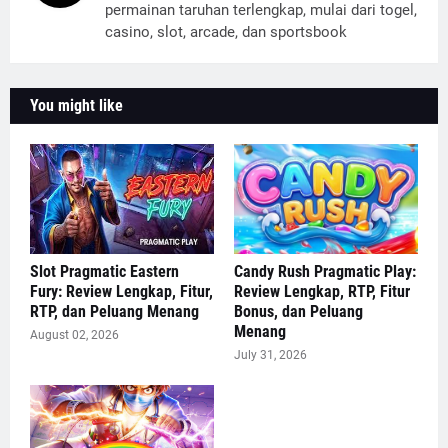
permainan taruhan terlengkap, mulai dari togel,
casino, slot, arcade, dan sportsbook
You might like
Slot Pragmatic Eastern
Candy Rush Pragmatic Play:
Fury: Review Lengkap, Fitur,
Review Lengkap, RTP, Fitur
RTP, dan Peluang Menang
Bonus, dan Peluang
Menang
August 02, 2026
July 31, 2026