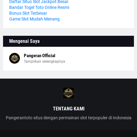
Daftar Situs Slot Jackpot Besar
Bandar Togel Toto Online Resmi
Bonus Slot Terbesar
Game Slot Mudah Menang
Mengenai Saya
Pangeran Official
Tampilkan selengkapnya
TENTANG KAMI
Pangerantoto situs dengan permainan slot terpopuler di Indonesia