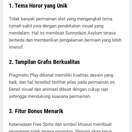
1. Tema Horor yang Unik
Tidak banyak permainan slot yang mengangkat tema
rumah sakit jiwa dengan pendekatan visual yang
mendalam. Hal ini membuat Sunnydaze Asylum terasa
berbeda dan memberikan pengalaman bermain yang lebih
imersif.
2. Tampilan Grafis Berkualitas
Pragmatic Play dikenal memiliki kualitas desain yang
baik, dan hal tersebut terlihat jelas pada permainan ini.
Detail visual dan animasi dibuat dengan cukup rapi
sehingga mendukung suasana permainan.
3. Fitur Bonus Menarik
Keberadaan Free Spins dan simbol khusus membuat
permainan tidak terasa monoton. Pemain akan terus