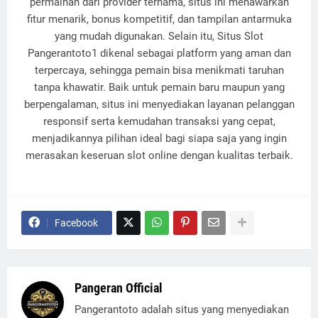
permainan dari provider ternama, situs ini menawarkan
fitur menarik, bonus kompetitif, dan tampilan antarmuka
yang mudah digunakan. Selain itu, Situs Slot
Pangerantoto1 dikenal sebagai platform yang aman dan
terpercaya, sehingga pemain bisa menikmati taruhan
tanpa khawatir. Baik untuk pemain baru maupun yang
berpengalaman, situs ini menyediakan layanan pelanggan
responsif serta kemudahan transaksi yang cepat,
menjadikannya pilihan ideal bagi siapa saja yang ingin
merasakan keseruan slot online dengan kualitas terbaik.
Facebook
Pangeran Official
Pangerantoto adalah situs yang menyediakan