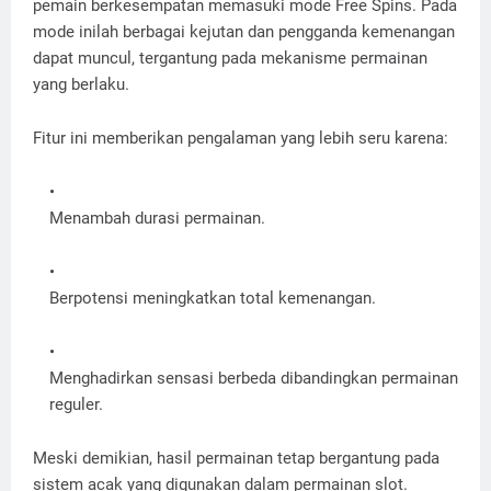
pemain berkesempatan memasuki mode Free Spins. Pada
mode inilah berbagai kejutan dan pengganda kemenangan
dapat muncul, tergantung pada mekanisme permainan
yang berlaku.
Fitur ini memberikan pengalaman yang lebih seru karena:
Menambah durasi permainan.
Berpotensi meningkatkan total kemenangan.
Menghadirkan sensasi berbeda dibandingkan permainan
reguler.
Meski demikian, hasil permainan tetap bergantung pada
sistem acak yang digunakan dalam permainan slot.