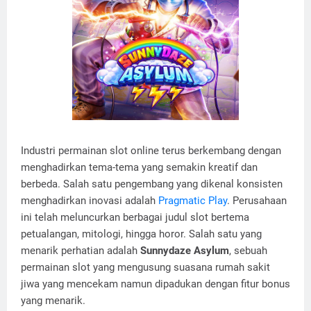
Industri permainan slot online terus berkembang dengan
menghadirkan tema-tema yang semakin kreatif dan
berbeda. Salah satu pengembang yang dikenal konsisten
menghadirkan inovasi adalah
Pragmatic Play
. Perusahaan
ini telah meluncurkan berbagai judul slot bertema
petualangan, mitologi, hingga horor. Salah satu yang
menarik perhatian adalah
Sunnydaze Asylum
, sebuah
permainan slot yang mengusung suasana rumah sakit
jiwa yang mencekam namun dipadukan dengan fitur bonus
yang menarik.