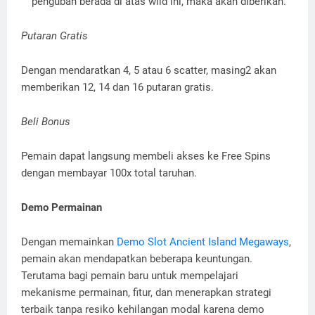
pengubah berada di atas wild ini, maka akan diberikan.
Putaran Gratis
Dengan mendaratkan 4, 5 atau 6 scatter, masing2 akan
memberikan 12, 14 dan 16 putaran gratis.
Beli Bonus
Pemain dapat langsung membeli akses ke Free Spins
dengan membayar 100x total taruhan.
Demo Permainan
Dengan memainkan
Demo Slot Ancient Island Megaways
,
pemain akan mendapatkan beberapa keuntungan.
Terutama bagi pemain baru untuk mempelajari
mekanisme permainan, fitur, dan menerapkan strategi
terbaik tanpa resiko kehilangan modal karena demo