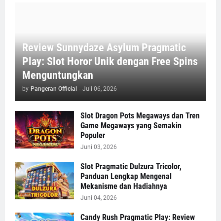
Review Sunnydaze Asylum Pragmatic
Play: Slot Horor Unik dengan Free Spins
Menguntungkan
by
Pangeran Official
-
Juli 06, 2026
Slot Dragon Pots Megaways dan Tren
Game Megaways yang Semakin
Populer
Juni 03, 2026
Slot Pragmatic Dulzura Tricolor,
Panduan Lengkap Mengenal
Mekanisme dan Hadiahnya
Juni 04, 2026
Candy Rush Pragmatic Play: Review