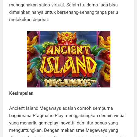
menggunakan saldo virtual. Selain itu demo juga bisa
dimainkan hanya untuk bersenang-senang tanpa perlu
melakukan deposit.
Kesimpulan
Ancient Island Megaways adalah contoh sempurna
bagaimana Pragmatic Play menggabungkan desain visual
yang menarik, gameplay inovatif, dan fitur bonus yang
menguntungkan. Dengan mekanisme Megaways yang