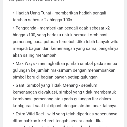
Hadiah Uang Tunai - memberikan hadiah pengali
taruhan sebesar 2x hingga 100x.
Pengganda - memberikan pengali acak sebesar x2
hingga x100, yang berlaku untuk semua kombinasi
pemenang pada putaran tersebut. Jika lebih banyak wild
menjadi bagian dari kemenangan yang sama, pengalinya
akan saling menambah.
Max Ways - meningkatkan jumlah simbol pada semua
gulungan ke jumlah maksimum dengan menambahkan
simbol baru di bagian bawah setiap gulungan.
Ganti Simbol yang Tidak Menang - sebelum
kemenangan dievaluasi, simbol yang tidak membentuk
kombinasi pemenang atau pada gulungan liar dalam
konfigurasi saat ini diganti dengan simbol acak lainnya.
Extra Wild Reel - wild yang telah diperluas sepenuhnya
ditambahkan ke 4 reel tengah secara acak. Jika