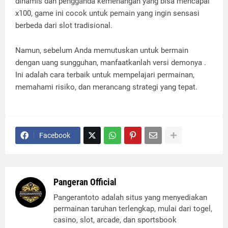
dinamis dan pengganda kemenangan yang bisa mencapai
x100, game ini cocok untuk pemain yang ingin sensasi
berbeda dari slot tradisional.
Namun, sebelum Anda memutuskan untuk bermain
dengan uang sungguhan, manfaatkanlah versi demonya .
Ini adalah cara terbaik untuk mempelajari permainan,
memahami risiko, dan merancang strategi yang tepat.
Facebook
Pangeran Official
Pangerantoto adalah situs yang menyediakan
permainan taruhan terlengkap, mulai dari togel,
casino, slot, arcade, dan sportsbook