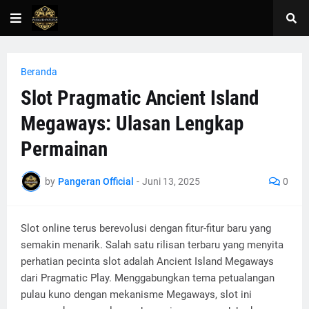
Beranda
Slot Pragmatic Ancient Island
Megaways: Ulasan Lengkap
Permainan
by
Pangeran Official
-
Juni 13, 2025
0
Slot online terus berevolusi dengan fitur-fitur baru yang
semakin menarik. Salah satu rilisan terbaru yang menyita
perhatian pecinta slot adalah Ancient Island Megaways
dari Pragmatic Play. Menggabungkan tema petualangan
pulau kuno dengan mekanisme Megaways, slot ini