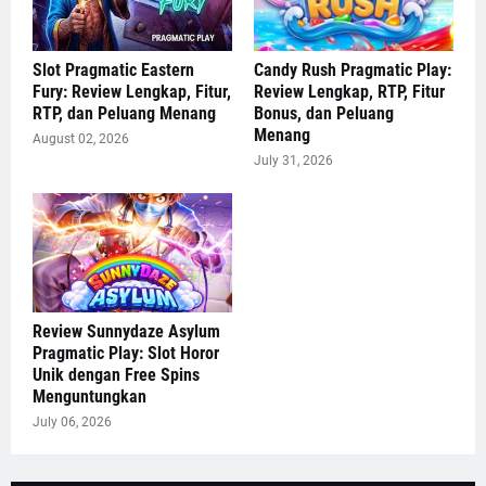
Slot Pragmatic Eastern
Candy Rush Pragmatic Play:
Fury: Review Lengkap, Fitur,
Review Lengkap, RTP, Fitur
RTP, dan Peluang Menang
Bonus, dan Peluang
Menang
August 02, 2026
July 31, 2026
Review Sunnydaze Asylum
Pragmatic Play: Slot Horor
Unik dengan Free Spins
Menguntungkan
July 06, 2026