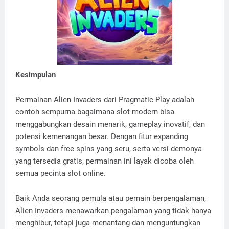
Kesimpulan
Permainan Alien Invaders dari Pragmatic Play adalah
contoh sempurna bagaimana slot modern bisa
menggabungkan desain menarik, gameplay inovatif, dan
potensi kemenangan besar. Dengan fitur expanding
symbols dan free spins yang seru, serta versi demonya
yang tersedia gratis, permainan ini layak dicoba oleh
semua pecinta slot online.
Baik Anda seorang pemula atau pemain berpengalaman,
Alien Invaders menawarkan pengalaman yang tidak hanya
menghibur, tetapi juga menantang dan menguntungkan