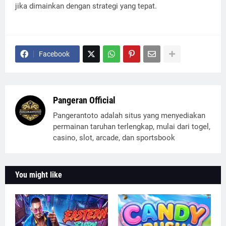
jika dimainkan dengan strategi yang tepat.
Facebook
Pangeran Official
Pangerantoto adalah situs yang menyediakan
permainan taruhan terlengkap, mulai dari togel,
casino, slot, arcade, dan sportsbook
You might like